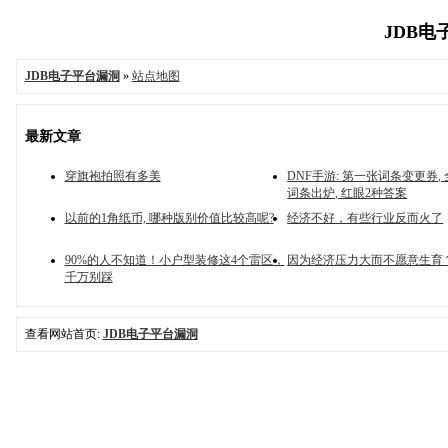
JDB电子
JDB电子平台漏洞
»
站点地图
最新文章
穿旗袍拍照有多美
DNF手游: 第一张词条变更券,
词条出炉, 红眼2种答案
以前的1角纸币, 哪种版别价值比较高呢?
经济不好，有些行业反而火了
90%的人不知道！小户型装修这4个雷区，
因为经济压力大而不愿意生育
千万别踩
查看网站首页:
JDB电子平台漏洞